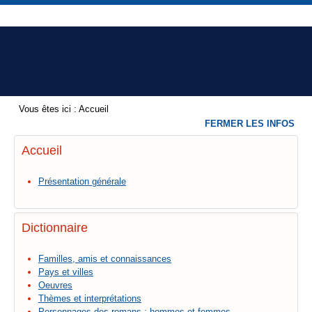
Vous êtes ici :
Accueil
FERMER LES INFOS
Accueil
Présentation générale
Dictionnaire
Familles, amis et connaissances
Pays et villes
Oeuvres
Thèmes et interprétations
Personnages des romans : hommes et femmes