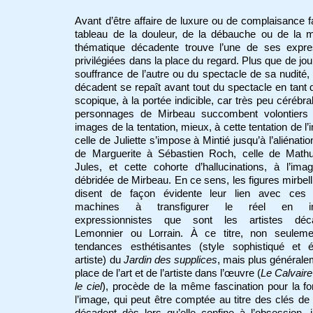
Avant d’être affaire de luxure ou de complaisance 
tableau de la douleur, de la débauche ou de la m
thématique décadente trouve l’une de ses expre
privilégiées dans la place du regard. Plus que de joui
souffrance de l’autre ou du spectacle de sa nudité, l
décadent se repaît avant tout du spectacle en tant 
scopique, à la portée indicible, car très peu cérébra
personnages de Mirbeau succombent volontiers
images de la tentation, mieux, à cette tentation de l’
celle de Juliette s’impose à Mintié jusqu’à l’aliénation
de Marguerite à Sébastien Roch, celle de Mathu
Jules, et cette cohorte d’hallucinations, à l’imag
débridée de Mirbeau. En ce sens, les figures mirbel
disent de façon évidente leur lien avec ces 
machines à transfigurer le réel en i
expressionnistes que sont les artistes déc
Lemonnier ou Lorrain. À ce titre, non seuleme
tendances esthétisantes (style sophistiqué et éc
artiste) du
Jardin des supplices
, mais plus générale
place de l’art et de l’artiste dans l’œuvre (
Le Calvaire
le ciel
), procède de la même fascination pour la f
l’image, qui peut être comptée au titre des clés de l
décadent dès lors qu’elle confine à l’obsession, 