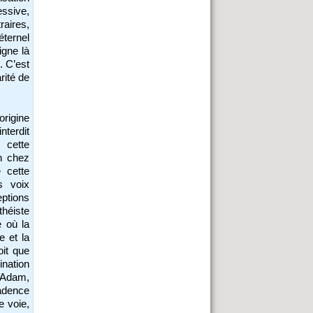
essive,
aires,
ternel
igne là
. C’est
rité de
origine
nterdit
 cette
n chez
 cette
s voix
eptions
théiste
 où la
e et la
oit que
ination
l Adam,
cadence
e voie,