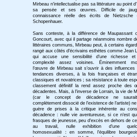
Mirbeau n’intellectualise pas sa littérature au point d’
sa pensée et ses œuvres. Difficile de jau
connaissance réelle des écrits de Nietzsche
Schopenhauer.
Sans conteste, à la différence de Maupassant 
Goncourt, avec qui il partage néanmoins nombre de
littéraires communs, Mirbeau peut, à certains égard
rangé aux côtés d’écrivains esthètes comme Jean L
qui accuse une sensibilité d’une richesse et
complexité assez voisines. Éminemment mo
l’œuvre de Mirbeau sait s’ouvrir à des influences
tendances diverses, à la fois françaises et étra
classiques et novatrices ; sa résistance à toute es
classement définitif la rend assez proche des 
décadentes. Mais, à l’inverse de Lorrain, la vie de 
(car le concept de décadence ne saurait
complètement dissocié de l’existence de l’artiste) n
guère de prises à la critique inhérente au cons
décadence : nulle vie aventureuse, si ce n’est q
frasques de jeunesse, peu d’excès en dehors de ce
au travail, nulle exhibition d’une quelc
homosexualité : en somme, l’équilibre bourgeoi