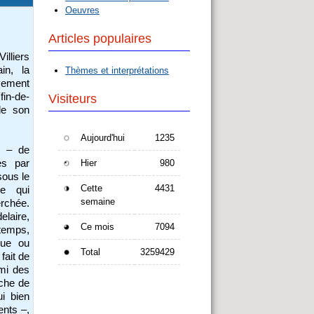
Oeuvres
Articles populaires
illiers
in, la
Thèmes et interprétations
ement
fin-de-
Visiteurs
de son
Aujourd'hui
1235
s – de
Hier
980
es par
sous le
Cette
4431
ue qui
semaine
erchée.
elaire,
Ce mois
7094
emps,
que ou
Total
3259429
fait de
emi des
rche de
ui bien
ents –,