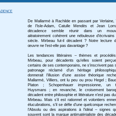
ADENCE
De Mallarmé à Rachilde en passant par Verlaine, V
de l’Isle-Adam, Catulle Mendès et Jean Lorra
décadence semble réunir dans un mouv
aléatoirement cohérent une nébuleuse d’écrivains 
siècle. Mirbeau fut-il décadent ? Notre lecture 
œuvre ne l’est-elle pas davantage ?
Les tendances littéraires – thèmes et procédé
Mirbeau, pour décadents qu’elles soient perçu
certains de ses contemporains, ne s’inscrivent pas 
patronage réclamé d’un héritage philosophiq
donnerait l’illusion d’une assise théorique rech
Mallarmé, Villiers, ont lu peu ou prou Hegel ; Baud
Platon ; Schopenhauer impressionne, un t
Huysmans ; en revanche, le croisement baro
décadent entre philosophie et littérature n’est pas du 
Mirbeau. Mais s’il est rationnel et volontiers enn
élucubrations, s’il se défie d’une quelconque reche
l’Absolu ou des aspirations à l’idéal – signes q
souvent sont la marque antimatérialiste des décad