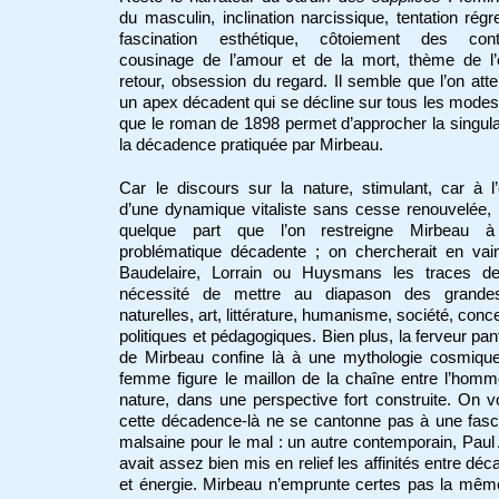
du masculin, inclination narcissique, tentation régr
fascination esthétique, côtoiement des contr
cousinage de l’amour et de la mort, thème de l’é
retour, obsession du regard. Il semble que l’on atte
un apex décadent qui se décline sur tous les modes
que le roman de 1898 permet d’approcher la singula
la décadence pratiquée par Mirbeau.
Car le discours sur la nature, stimulant, car à l’
d’une dynamique vitaliste sans cesse renouvelée, i
quelque part que l’on restreigne Mirbeau à
problématique décadente ; on chercherait en vai
Baudelaire, Lorrain ou Huysmans les traces de
nécessité de mettre au diapason des grande
naturelles, art, littérature, humanisme, société, conc
politiques et pédagogiques. Bien plus, la ferveur pan
de Mirbeau confine là à une mythologie cosmique
femme figure le maillon de la chaîne entre l’homm
nature, dans une perspective fort construite. On v
cette décadence-là ne se cantonne pas à une fasc
malsaine pour le mal : un autre contemporain, Pau
avait assez bien mis en relief les affinités entre dé
et énergie. Mirbeau n’emprunte certes pas la mêm