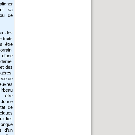
aligner
ger sa
 ou de
ou des
 traits
s, être
orrain,
 d’une
derne,
 et des
ngères,
pèce de
œuvres
Mirbeau
 être
e donne
tat de
uelques
ux liés
onque
s d’un