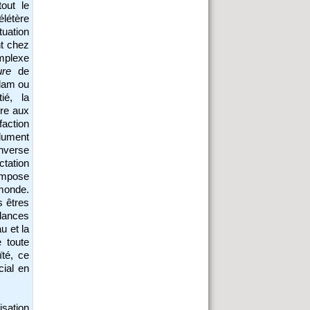
tout le
élétère
uation
nt chez
mplexe
ure
de
dam ou
ié, la
ire aux
action
lument
inverse
ctation
ompose
onde.
s êtres
ndances
u et la
e toute
ïté, ce
cial en
isation