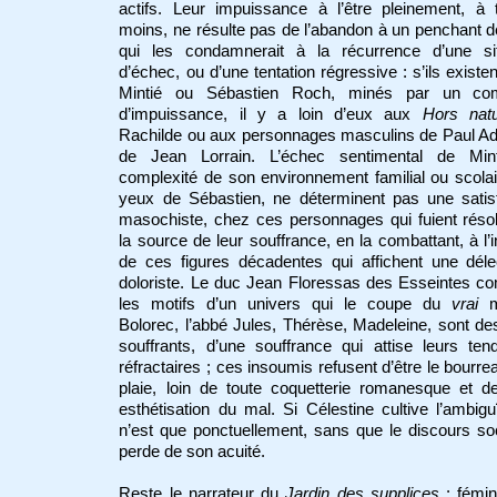
actifs. Leur impuissance à l’être pleinement, à 
moins, ne résulte pas de l’abandon à un penchant d
qui les condamnerait à la récurrence d’une sit
d’échec, ou d’une tentation régressive : s’ils existe
Mintié ou Sébastien Roch, minés par un co
d’impuissance, il y a loin d’eux aux
Hors nat
Rachilde ou aux personnages masculins de Paul A
de Jean Lorrain. L’échec sentimental de Mint
complexité de son environnement familial ou scola
yeux de Sébastien, ne déterminent pas une satisf
masochiste, chez ces personnages qui fuient réso
la source de leur souffrance, en la combattant, à l’
de ces figures décadentes qui affichent une déle
doloriste. Le duc Jean Floressas des Esseintes c
les motifs d’un univers qui le coupe du
vrai
m
Bolorec, l’abbé Jules, Thérèse, Madeleine, sont de
souffrants, d’une souffrance qui attise leurs te
réfractaires ; ces insoumis refusent d’être le bourrea
plaie, loin de toute coquetterie romanesque et d
esthétisation du mal. Si Célestine cultive l’ambigu
n’est que ponctuellement, sans que le discours so
perde de son acuité.
Reste le narrateur du
Jardin des supplices
: fémin