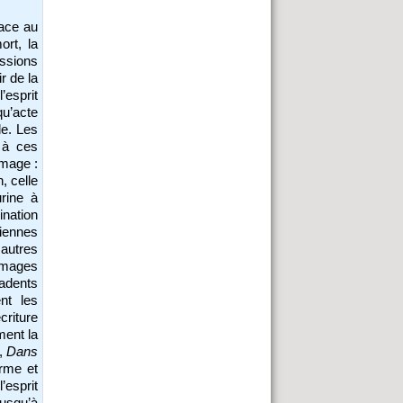
face au
ort, la
ssions
r de la
’esprit
qu’acte
le. Les
 à ces
image :
, celle
rine à
ination
liennes
autres
mages
adents
nt les
riture
ment la
,
Dans
orme et
’esprit
jusqu’à