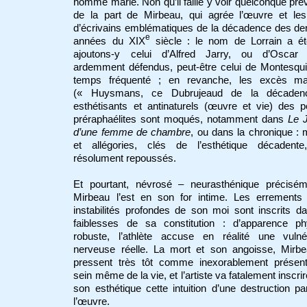
homme marié. Non qu’il faille y voir quelconque pré
de la part de Mirbeau, qui agrée l’œuvre et les
d’écrivains emblématiques de la décadence des de
e
années du XIX
siècle : le nom de Lorrain a été
ajoutons-y celui d’Alfred Jarry, ou d’Oscar 
ardemment défendus, peut-être celui de Montesqui
temps fréquenté ; en revanche, les excès ma
(« Huysmans, ce Dubrujeaud de la décaden
esthétisants et antinaturels (œuvre et vie) des p
préraphaélites sont moqués, notamment dans
Le 
d’une femme de chambre
, ou dans la chronique :
et allégories, clés de l’esthétique décadente
résolument repoussés.
Et pourtant, névrosé – neurasthénique précisém
Mirbeau l’est en son for intime. Les errements 
instabilités profondes de son moi sont inscrits d
faiblesses de sa constitution : d’apparence ph
robuste, l’athlète accuse en réalité une vulnéra
nerveuse réelle. La mort et son angoisse, Mirbe
pressent très tôt comme inexorablement présen
sein même de la vie, et l’artiste va fatalement inscri
son esthétique cette intuition d’une destruction pa
l’œuvre.