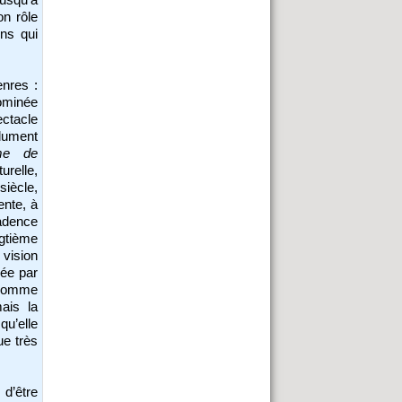
on rôle
ons qui
enres :
ominée
ctacle
ndument
me de
urelle,
iècle,
ente, à
cadence
gtième
vision
gée par
l’homme
ais la
qu’elle
ue très
d’être