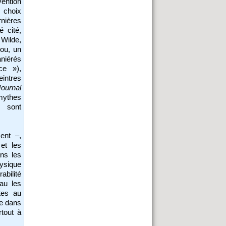
vention
 choix
rnières
 cité,
Wilde,
ou, un
niérés
ce »),
eintres
Journal
 mythes
, sont
ent –,
et les
ans les
ysique
bilité
au les
tes au
re dans
rtout à