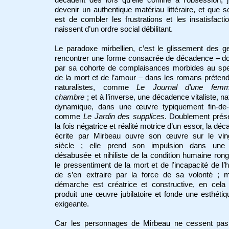
devenir un authentique matériau littéraire, et que s
est de combler les frustrations et les insatisfacti
naissent d’un ordre social débilitant.
Le paradoxe mirbellien, c’est le glissement des g
rencontrer une forme consacrée de décadence – d
par sa cohorte de complaisances morbides au spe
de la mort et de l’amour – dans les romans préte
naturalistes, comme
Le Journal d’une fem
chambre
; et à l’inverse, une décadence vitaliste, nat
dynamique, dans une œuvre typiquement fin-de-s
comme
Le Jardin des supplices
. Doublement prés
la fois négatrice et réalité motrice d’un essor, la dé
écrite par Mirbeau ouvre son œuvre sur le vin
siècle ; elle prend son impulsion dans une 
désabusée et nihiliste de la condition humaine ron
le pressentiment de la mort et de l’incapacité de 
de s’en extraire par la force de sa volonté ; m
démarche est créatrice et constructive, en cela 
produit une œuvre jubilatoire et fonde une esthétiq
exigeante.
Car les personnages de Mirbeau ne cessent pas 