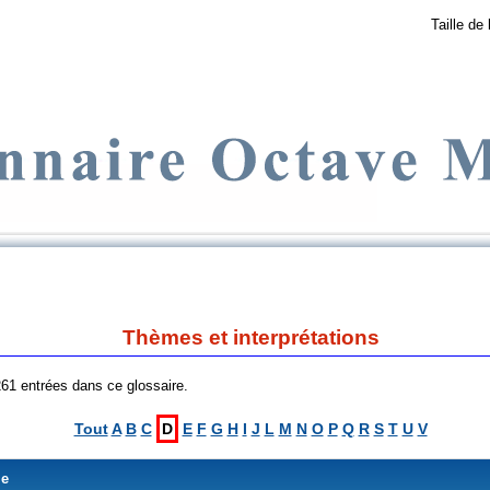
Taille de 
Thèmes et interprétations
 261 entrées dans ce glossaire.
Tout
A
B
C
D
E
F
G
H
I
J
L
M
N
O
P
Q
R
S
T
U
V
me