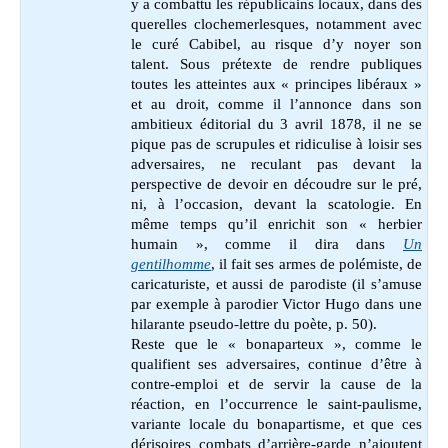
y a combattu les républicains locaux, dans des
querelles clochemerlesques, notamment avec
le curé Cabibel, au risque d’y noyer son
talent. Sous prétexte de rendre publiques
toutes les atteintes aux « principes libéraux »
et au droit, comme il l’annonce dans son
ambitieux éditorial du 3 avril 1878, il ne se
pique pas de scrupules et ridiculise à loisir ses
adversaires, ne reculant pas devant la
perspective de devoir en découdre sur le pré,
ni, à l’occasion, devant la scatologie. En
même temps qu’il enrichit son « herbier
humain », comme il dira dans
Un
gentilhomme
, il fait ses armes de polémiste, de
caricaturiste, et aussi de parodiste (il s’amuse
par exemple à parodier Victor Hugo dans une
hilarante pseudo-lettre du poète, p. 50).
Reste que le « bonaparteux », comme le
qualifient ses adversaires, continue d’être à
contre-emploi et de servir la cause de la
réaction, en l’occurrence le saint-paulisme,
variante locale du bonapartisme, et que ces
dérisoires combats d’arrière-garde n’ajoutent