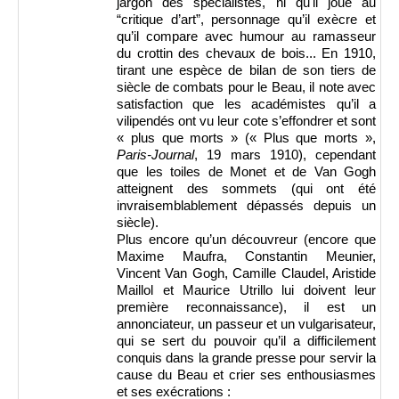
jargon des spécialistes, ni qu'il joue au
“critique d’art”, personnage qu’il exècre et
qu’il compare avec humour au ramasseur
du crottin des chevaux de bois... En 1910,
tirant une espèce de bilan de son tiers de
siècle de combats pour le Beau, il note avec
satisfaction que les académistes qu’il a
vilipendés ont vu leur cote s’effondrer et sont
« plus que morts » (« Plus que morts »,
Paris-Journal
, 19 mars 1910), cependant
que les toiles de Monet et de Van Gogh
atteignent des sommets (qui ont été
invraisemblablement dépassés depuis un
siècle).
Plus encore qu’un découvreur (encore que
Maxime Maufra, Constantin Meunier,
Vincent Van Gogh, Camille Claudel, Aristide
Maillol et Maurice Utrillo lui doivent leur
première reconnaissance), il est un
annonciateur, un passeur et un vulgarisateur,
qui se sert du pouvoir qu’il a difficilement
conquis dans la grande presse pour servir la
cause du Beau et crier ses enthousiasmes
et ses exécrations :