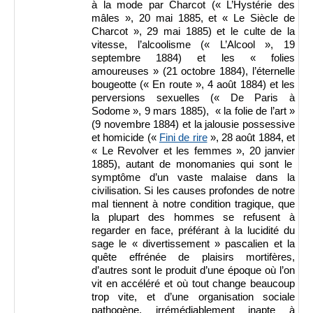
à la mode par Charcot (« L’Hystérie des
mâles », 20 mai 1885, et « Le Siècle de
Charcot », 29 mai 1885) et le culte de la
vitesse, l’alcoolisme (« L’Alcool », 19
septembre 1884) et les « folies
amoureuses » (21 octobre 1884), l’éternelle
bougeotte (« En route », 4 août 1884) et les
perversions sexuelles (« De Paris à
Sodome », 9 mars 1885), « la folie de l’art »
(9 novembre 1884) et la jalousie possessive
et homicide («
Fini de rire
», 28 août 1884, et
« Le Revolver et les femmes », 20 janvier
1885), autant de monomanies qui sont le
symptôme d’un vaste malaise dans la
civilisation. Si les causes profondes de notre
mal tiennent à notre condition tragique, que
la plupart des hommes se refusent à
regarder en face, préférant à la lucidité du
sage le « divertissement » pascalien et la
quête effrénée de plaisirs mortifères,
d’autres sont le produit d’une époque où l’on
vit en accéléré et où tout change beaucoup
trop vite, et d’une organisation sociale
pathogène, irrémédiablement inapte à