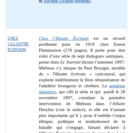
la
Société Octave Mirbeau
.
Chez l’Illustre Écrivain
est un recueil
CHEZ
L'ILLUSTRE
posthume paru en 1919 chez
Ernest
ECRIVAIN
Flammarion (270 pages). Il porte pour titre
celui d’une série de sept dialogues satiriques,
parue dans
Le Journal
durant l’automne 1897.
Mirbeau s’y moque de Paul Bourget, modèle
de « l'illustre écrivain » caricatural, qui
exploite indéfiniment le filon rémunérateur de
l'adultère bourgeois et chrétien. La
septième
séquence
, qui clôt la série et qui paraît le
28
novembre 1897,
constitue la première
intervention de Mirbeau dans l’Affaire
Dreyfus (voir la notice), et elle est d’autant
plus importante qu’il y pose d’emblée l’enjeu
éthique, politique et institutionnel de la
bataille qui s’engage, faisant déclarer à