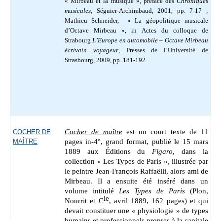
« Mirbeau et la musique », préface des
Chroniques
musicales
, Séguier-Archimbaud, 2001, pp. 7-17 ;
Mathieu
Schneider, « La géopolitique musicale
d’Octave Mirbeau », in Actes du colloque de
Strabourg
L’Europe en automobile – Octave Mirbeau
écrivain voyageur
,
Presses de l’Université de
Strasbourg, 2009, pp. 181-192.
Cocher de maître
est un court texte de 11
COCHER DE
MAÎTRE
pages in-4°, grand format, publié le 15 mars
1889 aux Éditions du
Figaro
, dans la
collection « Les Types de Paris », illustrée par
le peintre Jean-François Raffaëlli, alors ami de
Mirbeau. Il a ensuite été inséré dans un
volume intitulé
Les Types de Paris
(
Plon,
ie
Nourrit et C
, avril 1889, 162 pages) et qui
devait constituer une « physiologie » de types
humains et professionnels propres à la capitale