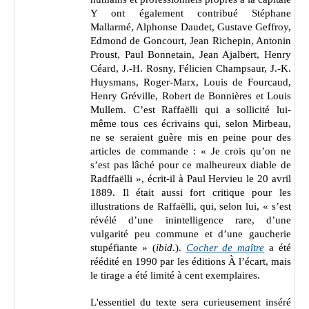
Y ont également contribué
Stéphane
Mallarmé, Alphonse Daudet, Gustave Geffroy,
Edmond de Goncourt, Jean Richepin, Antonin
Proust, Paul Bonnetain, Jean Ajalbert, Henry
Céard, J.-H. Rosny, Félicien Champsaur, J.-K.
Huysmans, Roger-Marx, Louis de Fourcaud,
Henry Gréville, Robert de Bonnières et Louis
Mullem.
C’est Raffaëlli qui a sollicité lui-
même tous ces écrivains qui, selon Mirbeau,
ne se seraient guère mis en peine pour des
articles de commande : « Je crois qu’on ne
s’est pas lâché pour ce malheureux diable de
Radffaëlli », écrit-il à Paul Hervieu le 20 avril
1889. Il était aussi fort critique pour les
illustrations de Raffaëlli, qui, selon lui, « s’est
révélé d’une inintelligence rare, d’une
vulgarité peu commune et d’une gaucherie
stupéfiante » (
ibid
.).
Cocher de maître
a été
réédité en 1990 par les éditions À l’écart, mais
le tirage a été limité à cent exemplaires.
L'essentiel du texte sera curieusement inséré