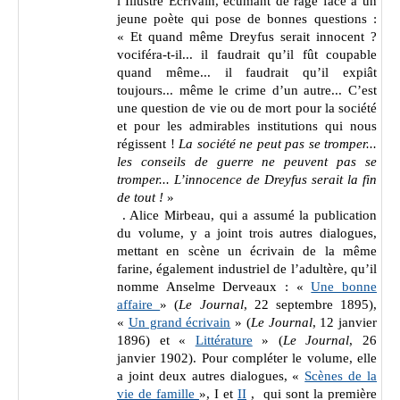
l’
Illustre Écrivain, écumant de rage face à un
jeune poète qui pose de bonnes questions
:
«
Et quand même Dreyfus serait innocent ?
vociféra-t-il... il faudrait qu’il fût coupable
quand même... il faudrait qu’il expiât
toujours... même le crime d’un autre... C’est
une question de vie ou de mort pour la société
et pour les admirables institutions qui nous
régissent !
La société ne peut pas se tromper...
les conseils de guerre ne peuvent pas se
tromper... L’innocence de Dreyfus serait la fin
de tout !
»
. Alice Mirbeau, qui a assumé la publication
du volume, y a joint trois autres dialogues,
mettant en scène un écrivain de la même
farine, également industriel de l’adultère, qu’il
nomme Anselme Derveaux :
«
Une bonne
affaire
» (
Le Journal
, 22 septembre 1895),
«
Un grand écrivain
» (
Le Journal
, 12 janvier
1896) et «
Littérature
» (
Le Journal
, 26
janvier 1902). Pour compléter le volume, elle
a joint deux autres dialogues,
«
Scènes de la
vie de famille
», I et
II
, qui sont la
première