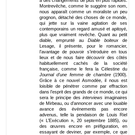
à des changements de plus en plus rapides.
Montrevêche, comme le suggère son nom,
nous apparaît comme un moraliste un peu
grognon, détaché des choses de ce monde,
qui jette sur la vaine agitation de ses
contemporains un regard amusé et apitoyé,
plus que vraiment revêche. Quant au petit
diable, emprunté au
Diable boiteux
de
Lesage, il présente, pour le romancier,
l’avantage de pouvoir s’introduire en tous
lieux et de nous faire découvrir des côtés
habituellement cachés de la société
française, comme le fera la Célestine du
Journal d’une femme de chambre
(1900).
Grâce à ce nouvel Asmodée, il nous est
loisible de pénétrer comme par effraction
dans l’esprit des grands de ce monde, ce qui
sera le principe des
interviews
imaginaires
de Mirbeau, ou d’annoncer avec une louable
avance des événements pas encore
advenus, telle la pendaison de Louis Riel
(« L’Exécution », 20 septembre 1885), ou
des œuvres encore en préfiguration, en
essayant de deviner, par exemple, ce que