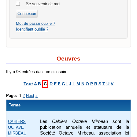
Se souvenir de moi
Mot de passe oublié ?
Identifiant oublié ?
Oeuvres
Il y a 96 entrées dans ce glossaire.
Tout
A
B
C
D
E
F
G
I
J
L
M
N
O
P
R
S
T
U
V
Page:
1
2
Next
»
Terme
Les
Cahiers Octave Mirbeau
sont la
CAHIERS
publication annuelle et statutaire de la
OCTAVE
Société Octave Mirbeau, association loi
MIRBEAU