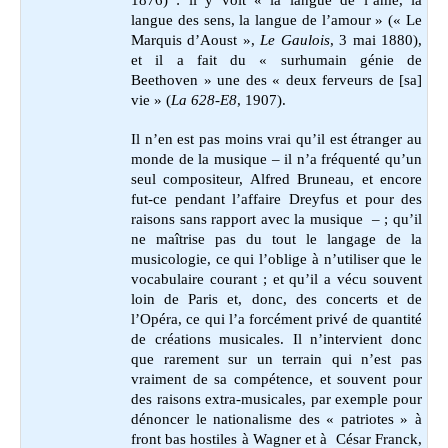
1876) : il y voit « la langue de l’âme, la
langue des sens, la langue de l’amour » (« Le
Marquis d’Aoust »,
Le Gaulois
, 3 mai 1880),
et il a fait du « surhumain génie de
Beethoven » une des « deux ferveurs de [sa]
vie » (
La 628-E8
, 1907).
Il n’en est pas moins vrai qu’il est étranger au
monde de la musique
– il n’a fréquenté qu’un
seul compositeur, Alfred Bruneau, et encore
fut-ce pendant l’affaire Dreyfus et pour des
raisons sans rapport avec la musique – ; qu’il
ne maîtrise pas du tout le langage de la
musicologie, ce qui l’oblige à n’utiliser que le
vocabulaire courant ; et qu’il a vécu souvent
loin de Paris et, donc, des concerts et de
l’Opéra, ce qui l’a forcément privé de quantité
de créations musicales. I
l n’intervient donc
que rarement sur un terrain qui n’est pas
vraiment de sa compétence, et souvent pour
des raisons extra-musicales, par exemple pour
dénoncer le nationalisme des « patriotes » à
front bas hostiles à Wagner et à César Franck,