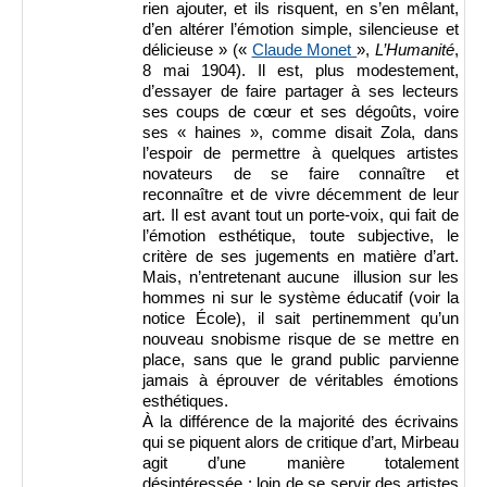
rien ajouter, et ils risquent, en s’en mêlant,
d’en altérer l’émotion simple, silencieuse et
délicieuse » («
Claude Monet
»,
L’Humanité
,
8 mai 1904). Il est, plus modestement,
d’essayer de faire partager à ses lecteurs
ses coups de cœur et ses dégoûts, voire
ses « haines », comme disait Zola, dans
l’espoir de permettre à quelques artistes
novateurs de se faire connaître et
reconnaître et de vivre décemment de leur
art. Il est avant tout un porte-voix, qui fait de
l’émotion esthétique, toute subjective, le
critère de ses jugements en matière d’art.
Mais, n’entretenant aucune illusion sur les
hommes ni sur le système éducatif (voir la
notice École), il sait pertinemment qu’un
nouveau snobisme risque de se mettre en
place, sans que le grand public parvienne
jamais à éprouver de véritables émotions
esthétiques.
À la différence de la majorité des écrivains
qui se piquent alors de critique d’art, Mirbeau
agit d’une manière totalement
désintéressée : loin de se servir des artistes