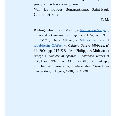
pas grand-chose à sa gloire.
Voir les notices Bonapartisme, Saint-Paul,
Cabibel et Foix.
P. M.
Bibliographie : Pierre Michel, «
Mirbeau en Ariège
»,
préface des
Chroniques ariégeoises
, L’Agasse, 1998,
pp. 7-12 ;
Pierre Michel, «
Mirbeau et le curé
républicain Cabibel
»,
Cahiers Octave Mirbeau
, n°
11, 2004, pp. 217-228
; Jean Philippe, « Mirbeau en
Ariège »,
Société ariégeoise – Sciences, lettres et
arts
, Foix, 1997, tomeLXI, pp. 27-40 ; Jean Philippe,
« L'herbier humain », préface des
Chroniques
ariégeoises
, L’Agasse, 1998, pp. 13-29.