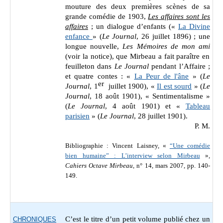
mouture des deux premières scènes de sa
grande comédie de 1903,
Les affaires sont les
affaires
;
un
dialogue d’enfants («
La Divine
enfance
» (
Le Journal
, 26 juillet 1896
) ; une
longue nouvelle,
Les Mémoires de mon ami
(voir la notice), que Mirbeau a fait paraître en
feuilleton dans
Le Journal
pendant l’Affaire ;
et quatre contes : «
La Peur de l'âne
»
(
Le
er
Journal
, 1
juillet 1900),
«
Il est sourd
»
(
Le
Journal
, 18 août 1901),
« Sentimentalisme »
(
Le Journal
, 4 août 1901) et
«
Tableau
parisien
» (
Le Journal
, 28 juillet 1901).
P. M.
Bibliographie :
Vincent Laisney, «
“Une comédie
bien humaine” : L’interview selon Mirbeau
»,
Cahiers Octave Mirbeau
, n° 14, mars 2007, pp. 140-
149.
C’est le titre d’un petit volume publié chez un
CHRONIQUES