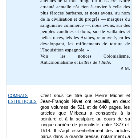
atteintes de la folie rouge du massacre. Notre
cruauté actuelle n’a rien à envier à celle des
plus féroces barbares, et nous avons, au nom
de la civilisation et du progrès — masques du
sanguinaire commerce —, nous avons, sur des
peuples candides et doux, sur de vaillantes et
belles races, tels les Arabes, renouvelé, en les
développant, les raffinements de torture de
l’Inquisition espagnole. »
Voir les notices Colonialisme,
Anticolonialisme et
Lettres de l’Inde
.
P. M.
C’est sous ce titre que Pierre Michel et
COMBATS
Jean-François Nivet ont recueilli, en deux
ESTHETIQUES
gros volumes de
521 et de 640 pages,
les
articles que Mirbeau a consacrés à la
peinture et à la sculpture au cours de sa
longue carrière de journaliste, entre 1877 et
1914.
Il s’agit essentiellement des articles
parus dans la grande presse, notamment
La