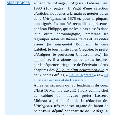
ARIEGEOISES
éditeur de l’Ariège, L’Agasse (Labarre), en
1998 (167 pages). Il s'agit d'une sélection
d’articles, nouvelles à la main et notules parus
dans
L’Ariégeois
en 1878 et, pour la plupart,
non signés. Ils ont été recueillis et présentés
par Jean Philippe, qui ne les a pas classés dans
leur ordre chronologique, préférant les
regrouper selon les thèmes traités et les cibles
visées (le sous-préfet Bouillard, le curé
Cabibel, le journaliste Jules Grégoire, le préfet
d’Artigues, le professeur Chausson, etc.). En
appendice, il a ajouté quatre textes inspirés
par la séquence ariégeoise de l’écrivain : deux
chapitres des
21 jours d’un neurasthénique
et
deux contes drôles, «
Le Sous-préfet
» et «
Le
Duel de Pescaire et de Cassaire
».
Après les six mois où, au lendemain du coup
d’État 16 Mai, il a travaillé à Foix comme
chef
de cabinet du nouveau préfet Lasserre
Mirbeau a pris la tête de la rédaction de
L’Ariégeois
, très modeste organe du baron de
Saint-Paul, député bonapartiste de l’Ariège. Il