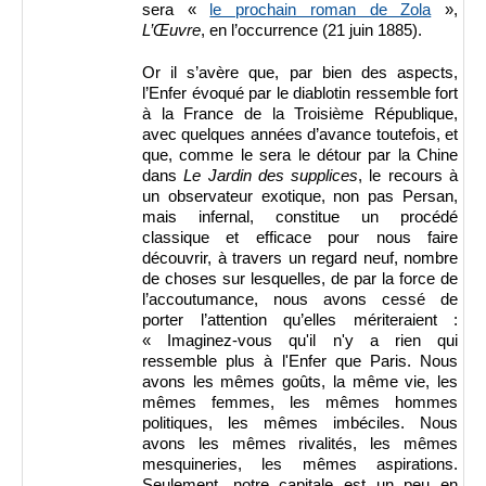
sera «
le prochain roman de Zola
»,
L’Œuvre
, en l’occurrence (21 juin 1885).
Or il s’avère que, par bien des aspects,
l’Enfer évoqué par le diablotin ressemble fort
à la France de la Troisième République,
avec quelques années d’avance toutefois, et
que, comme le sera le détour par la Chine
dans
Le Jardin des supplices
, le recours à
un observateur exotique, non pas Persan,
mais infernal, constitue un procédé
classique et efficace pour nous faire
découvrir, à travers un regard neuf, nombre
de choses sur lesquelles, de par la force de
l’accoutumance, nous avons cessé de
porter l’attention qu’elles mériteraient :
« Imaginez-vous qu'il n'y a rien qui
ressemble plus à l'Enfer que Paris. Nous
avons les mêmes goûts, la même vie, les
mêmes femmes, les mêmes hommes
politiques, les mêmes imbéciles. Nous
avons les mêmes rivalités, les mêmes
mesquineries, les mêmes aspirations.
Seulement, notre capitale est un peu en