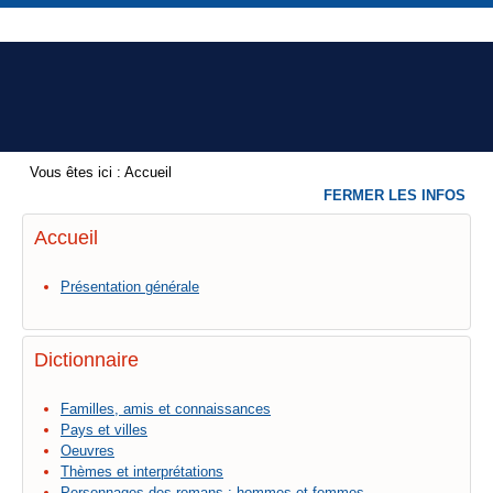
Vous êtes ici :
Accueil
FERMER LES INFOS
Accueil
Présentation générale
Dictionnaire
Familles, amis et connaissances
Pays et villes
Oeuvres
Thèmes et interprétations
Personnages des romans : hommes et femmes