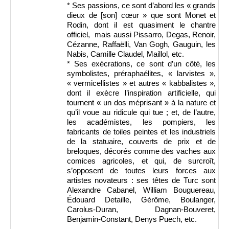
* Ses passions, ce sont d’abord les « grands
dieux de [son] cœur » que sont Monet et
Rodin, dont il est quasiment le chantre
officiel, mais aussi Pissarro, Degas, Renoir,
Cézanne, Raffaëlli, Van Gogh, Gauguin, les
Nabis, Camille Claudel, Maillol, etc.
* Ses exécrations, ce sont d’un côté, les
symbolistes, préraphaélites, « larvistes »,
« vermicellistes » et autres « kabbalistes »,
dont il exècre l’inspiration artificielle, qui
tournent « un dos méprisant » à la nature et
qu’il voue au ridicule qui tue ; et, de l’autre,
les académistes, les pompiers, les
fabricants de toiles peintes et les industriels
de la statuaire, couverts de prix et de
breloques, décorés comme des vaches aux
comices agricoles, et qui, de surcroît,
s’opposent de toutes leurs forces aux
artistes novateurs : ses têtes de Turc sont
Alexandre Cabanel, William Bouguereau,
Édouard Detaille, Gérôme, Boulanger,
Carolus-Duran, Dagnan-Bouveret,
Benjamin-Constant, Denys Puech, etc.