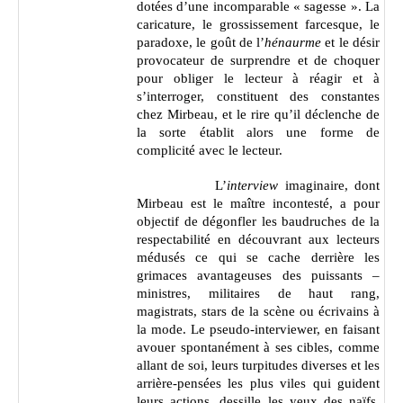
dotées d’une incomparable « sagesse ». La
caricature, le grossissement farcesque, le
paradoxe, le goût de l’
hénaurme
et le désir
provocateur de surprendre et de choquer
pour obliger le lecteur à réagir et à
s’interroger, constituent des constantes
chez Mirbeau, et le rire qu’il déclenche de
la sorte établit alors une forme de
complicité avec le lecteur.
L’
interview
imaginaire, dont
Mirbeau est le maître incontesté, a pour
objectif de dégonfler les baudruches de la
respectabilité en découvrant aux lecteurs
médusés ce qui se cache derrière les
grimaces avantageuses des puissants –
ministres, militaires de haut rang,
magistrats, stars de la scène ou écrivains à
la mode. Le pseudo-interviewer, en faisant
avouer spontanément à ses cibles, comme
allant de soi, leurs turpitudes diverses et les
arrière-pensées les plus viles qui guident
leurs actions, dessille les yeux des naïfs,