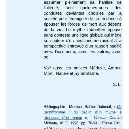
assumer pleinement sa hantise de
l’altérité, sont quelques-unes des
conduites déviantes choisies par la
société pour témoigner de sa tendance à
épouser les forces de mort aux dépens
de la vie. Le mythe mirbellien épouse
sans conteste une ligne globale qui mène
son auteur d’un pessimisme radical à la
perspective entrevue d’un rapport pacifié
avec l’existence, avec les autres, avec
soi.
Voir aussi les notices Méduse, Amour,
Mort, Nature et Symbolisme.
S. L.
Bibliographie : Monique Bablon-Dubreuil, «
Un
gentilhomme
: du déclin d'un mythe à
l'impasse d'un roman
»,
Cahiers Octave
Mirbeau
, n° 5, 1998, pp. 70-94 ; Pierre Citti,
« L’Annonciateur et le mythe de l’origine », in