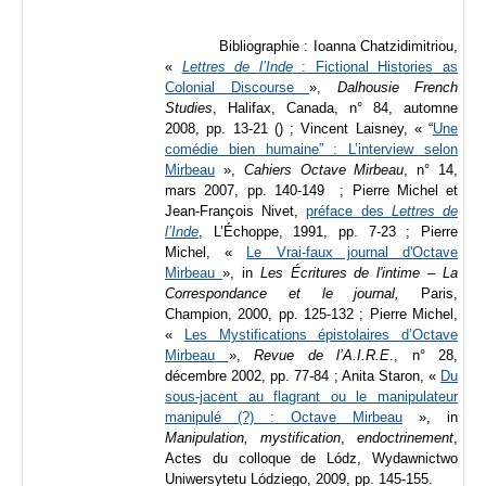
Bibliographie : Ioanna
Chatzidimitriou,
«
Lettres de l’Inde
: Fictional Histories as
Colonial Discourse
»,
Dalhousie French
Studies
, Halifax, Canada, n° 84, automne
2008, pp. 13-21 () ; Vincent Laisney, « “
Une
comédie bien humaine” : L’interview selon
Mirbeau
»,
Cahiers Octave Mirbeau
, n° 14,
mars 2007, pp. 140-149 ; Pierre Michel et
Jean-François Nivet,
préface des
Lettres de
l’Inde
, L’Échoppe, 1991, pp. 7-23 ; Pierre
Michel, «
Le Vrai-faux journal d'Octave
Mirbeau
», in
Les Écritures de l'intime
–
La
Correspondance et le journal,
Paris,
Champion, 2000, pp. 125-132 ; Pierre Michel,
«
Les Mystifications épistolaires d’Octave
Mirbeau
»,
Revue de l’A.I.R.E
., n° 28,
décembre 2002, pp. 77-84 ; Anita Staron,
«
Du
sous-jacent au flagrant ou le manipulateur
manipulé (?) : Octave Mirbeau
», in
Manipulation, mystification
,
endoctrinement
,
Actes du colloque de Lódz, Wydawnictwo
Uniwersytetu Lódziego, 2009, pp. 145-155
.