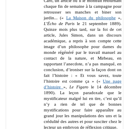
Caro, un article où il le montrait retournant
chaque fin de semaine à la campagne pour
retrousser ses manches et biner son
jardin... (
«
La Maison du philosophe
»,
L’Écho de Paris
le 21 septembre 1889).
Quinze mois p
lus tard, sur la foi de cet
article, Jules Simon, dans un discours
académique, a repris à son compte cette
image d’un philosophe pour dames du
monde régénéré par le travail manuel au
contact de la nature, et Mirbeau, en
rapportant l’anecdote, n’a pas manqué, en
conclusion, d’ironiser sur la façon dont on
fait l’histoire : « Et vous savez, toute
l’histoire est comme ça » (
«
Une page
d’histoire
»,
Le Figaro
le 14 décembre
1890
). La leçon paradoxale que le
mystificateur malgré lui en tire, c’est
qu’il
n’y a rien de tel que de bonnes
mystifications pour faire apparaître au
grand jour les manipulations des uns et la
crédulité des autres et pour susciter chez le
lecteur un embryon de réflexion critique.