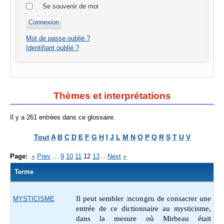
Se souvenir de moi
Mot de passe oublié ?
Identifiant oublié ?
Thèmes et interprétations
Il y a 261 entrées dans ce glossaire.
Tout
A
B
C
D
E
F
G
H
I
J
L
M
N
O
P
Q
R
S
T
U
V
Page:
«
Prev
...
9
10
11
12
13
...
Next
»
Terme
Il peut sembler incongru de
consacrer une
MYSTICISME
entrée de ce dictionnaire au mysticisme,
dans la mesure où Mirbeau était