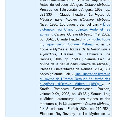
Actes du colloque d’Angers
Octave Mirbeau
,
Presses de l’Université d’Angers, 1992, pp.
321-330 ; Claude Herzfeld,
La Figure de
Méduse dans l’œuvre d’Octave Mirbeau
,
Nizet, 1990, 105 pages ; Samuel Lair, «
Éros
victorieux, ou Clara, Juliette, Aude et les
autres
»,
Cahiers Octave Mirbeau
, n° 9, 2002,
pp. 50-61 ; Claude Herzfeld, «
La Foule, figure
mythique, selon Octave Mirbeau
», in
La
Foule – Mythes et figures de la Révolution à
aujourd’hui
, Presses de l’Université de
Rennes, 2004,
pp. 77-93 ; Samuel Lair,
Le
Mythe de la nature dans l’œuvre de Mirbeau
,
Presses Universitaires de Rennes, 2004, 361
pages ; Samuel Lair, «
Une illustration littéraire
du mythe de l'Éternel Retour :
Le Jardin des
supplices
, d'Octave Mirbeau (1899)
», in
Studia Romanica Posnaniensa
, Poznan,
volume XXV, 2008, pp. 49-65 ;
Samuel Lair,
« Mirbeau dramaturge : des mythes et des
monstres », in
Un moderne : Octave Mirbeau
,
J.& S. éditeurs – Eurédit, 2004, pp. 219-252 ;
Éléonore Roy-Reverzy, « Le Mythe de la