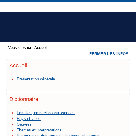
Vous êtes ici :
Accueil
FERMER LES INFOS
Accueil
Présentation générale
Dictionnaire
Familles, amis et connaissances
Pays et villes
Oeuvres
Thèmes et interprétations
Personnages des romans : hommes et femmes