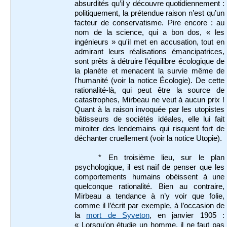
absurdités qu’il y découvre quotidiennement :
politiquement, la prétendue raison n’est qu’un
facteur de conservatisme. Pire encore : au
nom de la science, qui a bon dos, « les
ingénieurs » qu'il met en accusation, tout en
admirant leurs réalisations émancipatrices,
sont prêts à détruire l'équilibre écologique de
la planète et menacent la survie même de
l'humanité (voir la notice Écologie). De cette
rationalité-là, qui peut être la source de
catastrophes, Mirbeau ne veut à aucun prix !
Quant à la raison invoquée par les utopistes
bâtisseurs de sociétés idéales, elle lui fait
miroiter des lendemains qui risquent fort de
déchanter cruellement (voir la notice Utopie).
* En troisième lieu, sur le plan
psychologique, il est naïf de penser que les
comportements humains obéissent à une
quelconque rationalité. Bien au contraire,
Mirbeau a tendance à n’y voir que folie,
comme il l’écrit par exemple, à l’occasion de
la
mort de Syveton
, en janvier 1905 :
« Lorsqu'on étudie un homme, il ne faut pas