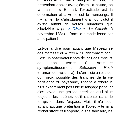
prétendant copier aveuglément la nature, on
la trahit : « En art, l’exactitude est la
déformation et la vérité est le mensonge. Il
n’y a rien là d’absolument vrai, ou plutôt il
existe autant de vérités humaines que
d’individus » («
Le Rêve
»,
Le Gaulois
, 3
novembre 1884) – formule pirandellienne par
anticipation !
Est-ce à dire pour autant que Mirbeau se
désintéresse du « réel » ? Évidemment non !
Il est un observateur hors de pair des mœurs
de son temps (il sous-titre
symptomatiquement
Sébastien Roch
« roman de mœurs »), il s’emploie à restituer
du mieux possible des tranches de la vie
parisienne ou paysanne, il tâche à rendre le
plus exactement possible le langage parlé, et
c’est avec une grande précision qu’il situe
toujours les scènes qu’il raconte dans le
temps et dans l’espace. Mais il n’a pour
autant aucune prétention à l’objectivité ni à
l’exhaustivité et il apporte, à ses tableaux, les