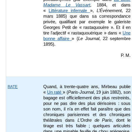
Madame Le Vassart
, 1884, et dans
«
Littérature infernale
»,
L’Événement
, 22
mars 1885) que dans sa correspondance
privée, qualifiant par exemple le galeriste
Georges Petit de « rastaquouère ». Et il en
tire l'adjectif « rastaquouérique » dans «
Une
bonne affaire
» (
Le Journal
, 22 septembre
1895).
P. M.
Quand, à trente-quatre ans, Mirbeau publie
RATE
«
Un raté
» (
Paris-Journal
, 19 juin 1882), son
bagage est officiellement des plus restreints,
pour ne pas dire des plus dérisoires : sous
son nom, il n’a en effet fait paraître que des
chroniques parisiennes et des chroniques
théâtrales dans
L’Ordre de Paris
, dont le
tirage est très faible ; quelques articulets
dans une minable feuille de chou ariégeoise,