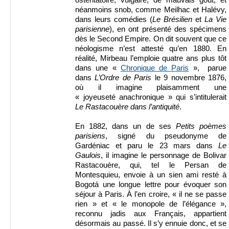
ostentatoire, vulgaire, de mauvais goût, et
néanmoins snob, comme Meilhac et Halévy,
dans leurs comédies (
Le Brésilien
et
La Vie
parisienne
), en ont présenté des spécimens
dès le Second Empire. On dit souvent que ce
néologisme n’est attesté qu’en 1880. En
réalité, Mirbeau l’emploie quatre ans plus tôt
dans une «
Chronique de Paris
», parue
dans
L’Ordre de Paris
le 9 novembre 1876,
où il imagine plaisamment une
« joyeuseté anachronique » qui s’intitulerait
Le Rastacouère dans l’antiquité
.
En 1882, dans un de ses
Petits poèmes
parisiens
, signé du pseudonyme de
Gardéniac et paru le 23 mars dans
Le
Gaulois
, il imagine le personnage de Bolivar
Rastacouère, qui, tel le Persan de
Montesquieu, envoie à un sien ami resté à
Bogotá une longue lettre pour évoquer son
séjour à Paris. À l’en croire, « il ne se passe
rien » et « le monopole de l’élégance »,
reconnu jadis aux Français, appartient
désormais au passé. Il s’y ennuie donc, et se