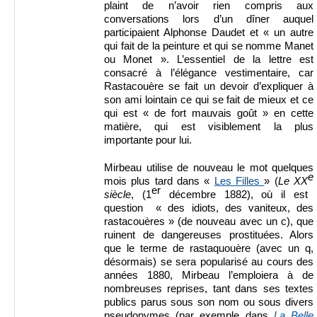
plaint de n’avoir rien compris aux
conversations lors d’un dîner auquel
participaient Alphonse Daudet et « un autre
qui fait de la peinture et qui se nomme Manet
ou Monet ». L’essentiel de la lettre est
consacré à l’élégance vestimentaire, car
Rastacouère se fait un devoir d’expliquer à
son ami lointain ce qui se fait de mieux et ce
qui est « de fort mauvais goût » en cette
matière, qui est visiblement la plus
importante pour lui.
Mirbeau utilise de nouveau le mot quelques
e
mois plus tard dans «
Les Filles
» (
Le XX
er
siècle
, (1
décembre 1882), où il est
question « des idiots, des vaniteux, des
rastacouères » (de nouveau avec un c), que
ruinent de dangereuses prostituées. Alors
que le terme de rastaquouère (avec un q,
désormais) se sera popularisé au cours des
années 1880, Mirbeau l’emploiera à de
nombreuses reprises, tant dans ses textes
publics parus sous son nom ou sous divers
pseudonymes (par exemple dans
La Belle