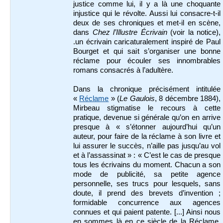
justice comme lui, il y a là une choquante
injustice qui le révolte. Aussi lui consacre-t-il
deux de ses chroniques et met-il en scène,
dans
Chez l’Illustre Écrivain
(voir la notice),
.un écrivain caricaturalement inspiré de Paul
Bourget et qui sait s’organiser une bonne
réclame pour écouler ses innombrables
romans consacrés à l’adultère.
Dans la chronique précisément intitulée
«
Réclame
» (
Le Gaulois
, 8 décembre 1884),
Mirbeau stigmatise le recours à cette
pratique, devenue si générale qu’on en arrive
presque à « s’étonner aujourd’hui qu’un
auteur, pour faire de la réclame à son livre et
lui assurer le succès, n’aille pas jusqu’au vol
et à l’assassinat » : « C’est le cas de presque
tous les écrivains du moment. Chacun a son
mode de publicité, sa petite agence
personnelle, ses trucs pour lesquels, sans
doute, il prend des brevets d’invention ;
formidable concurrence aux agences
connues et qui paient patente. [...] Ainsi nous
en sommes là en ce siècle de la Réclame.