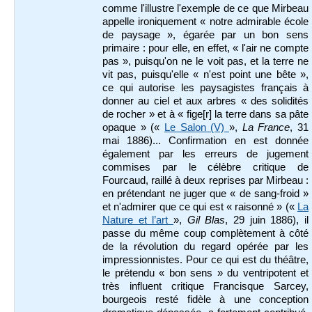
comme l'illustre l'exemple de ce que Mirbeau
appelle ironiquement « notre admirable école
de paysage », égarée par un bon sens
primaire : pour elle, en effet, « l'air ne compte
pas », puisqu'on ne le voit pas, et la terre ne
vit pas, puisqu'elle « n'est point une bête »,
ce qui autorise les paysagistes français à
donner au ciel et aux arbres « des solidités
de rocher » et à « fige[r] la terre dans sa pâte
opaque » («
Le Salon (V)
»,
La France
, 31
mai 1886)... Confirmation en est donnée
également par les erreurs de jugement
commises par le célèbre critique de
Fourcaud, raillé à deux reprises par Mirbeau :
en prétendant ne juger que « de sang-froid »
et n'admirer que ce qui est « raisonné » («
La
Nature et l’art
»,
Gil Blas
, 29 juin 1886), il
passe du même coup complètement à côté
de la révolution du regard opérée par les
impressionnistes. Pour ce qui est du théâtre,
le prétendu « bon sens » du ventripotent et
très influent critique Francisque Sarcey,
bourgeois resté fidèle à une conception