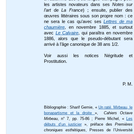
les artistes novateurs dans ses
Notes sur
l’art
de
La France
) ; ensuite, publier des
œuvres littéraires sous son propre nom : ce
ne sera le cas qu’avec ses
Lettres de ma
chaumière
, en novembre 1885, et surtout
avec
Le Calvaire
, qui paraîtra en novembre
1886, alors que le pseudo-débutant sera
arrivé à l’âge canonique de 38 ans 1/2.
Voir aussi les notices Négritude et
Prostitution.
P. M.
Bibliographie :
Sharif Gemie, «
Un raté. Mirbeau, le
bonapartisme et la droite
»,
Cahiers Octave
Mirbeau
, n° 7, pp. 75-86 ; Pierre Michel, «
Les
débuts d’un justicier
», préface des
Premières
chroniques esthétiques
, Presses de l’Université