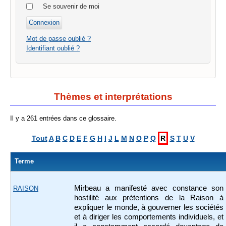
Se souvenir de moi
Mot de passe oublié ?
Identifiant oublié ?
Thèmes et interprétations
Il y a 261 entrées dans ce glossaire.
Tout
A
B
C
D
E
F
G
H
I
J
L
M
N
O
P
Q
R
S
T
U
V
Terme
Mirbeau a manifesté avec constance son
RAISON
hostilité aux prétentions de la Raison à
expliquer le monde, à gouverner les sociétés
et à diriger les comportements individuels, et