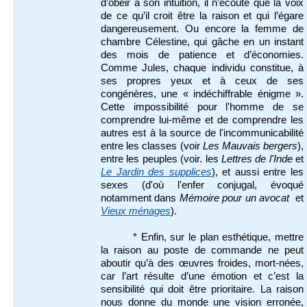
d’obéir à son intuition, il n’écoute que la voix
de ce qu’il croit être la raison et qui l’égare
dangereusement. Ou encore la femme de
chambre Célestine, qui gâche en un instant
des mois de patience et d’économies.
Comme Jules, chaque individu constitue, à
ses propres yeux et à ceux de ses
congénères, une « indéchiffrable énigme ».
Cette impossibilité pour l'homme de se
comprendre lui-même et de comprendre les
autres est à la source de l'incommunicabilité
entre les classes (voir
Les Mauvais bergers
),
entre les peuples (voir. les
Lettres de l'Inde
et
Le Jardin des supplices
), et aussi entre les
sexes (d'où l'enfer conjugal, évoqué
notamment dans
Mémoire pour un avocat
et
Vieux ménages
).
* Enfin, sur le plan esthétique, mettre
la raison au poste de commande ne peut
aboutir qu’à des œuvres froides, mort-nées,
car l’art résulte d’une émotion et c’est la
sensibilité qui doit être prioritaire. La raison
nous donne du monde une vision erronée,