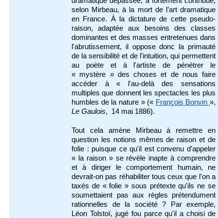
dramatique dépassée, a fortement contribué,
selon Mirbeau, à la mort de l’art dramatique
en France. À la dictature de cette pseudo-
raison, adaptée aux besoins des classes
dominantes et des masses entretenues dans
l'abrutissement, il oppose donc la primauté
de la sensibilité et de l'intuition, qui permettent
au poète et à l'artiste de pénétrer le
« mystère
»
des choses et de nous faire
accéder à « l'au-delà des sensations
multiples que donnent les spectacles les plus
humbles de la nature » («
François Bonvin
»,
Le Gaulois
, 14 mai 1886).
Tout cela amène Mirbeau à remettre en
question les notions mêmes de raison et de
folie : puisque ce qu'il est convenu d'appeler
« la raison » se révèle inapte à comprendre
et à diriger le comportement humain, ne
devrait-on pas réhabiliter tous ceux que l'on a
taxés de « folie » sous prétexte qu'ils ne se
soumettaient pas aux règles prétendument
rationnelles de la société ? Par exemple,
Léon Tolstoï, jugé fou parce qu'il a choisi de