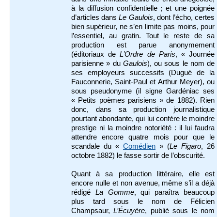
à la diffusion confidentielle ; et une poignée
d’articles dans
Le Gaulois
, dont l’écho, certes
bien supérieur, ne s’en limite pas moins, pour
l’essentiel, au gratin. Tout le reste de sa
production est parue anonymement
(éditoriaux de
L’Ordre de Paris
, « Journée
parisienne » du
Gaulois
), ou sous le nom de
ses employeurs successifs (Dugué de la
Fauconnerie, Saint-Paul et Arthur Meyer), ou
sous pseudonyme (il signe Gardéniac ses
« Petits poèmes parisiens » de 1882). Rien
donc, dans sa production journalistique
pourtant abondante, qui lui confère le moindre
prestige ni la moindre notoriété : il lui faudra
attendre encore quatre mois pour que le
scandale du «
Comédien
» (
Le Figaro
, 26
octobre 1882) le fasse sortir de l’obscurité.
Quant à sa production littéraire, elle est
encore nulle et non avenue, même s’il a déjà
rédigé
La Gomme
, qui paraîtra beaucoup
plus tard sous le nom de Félicien
Champsaur,
L’Écuyère
, publié sous le nom