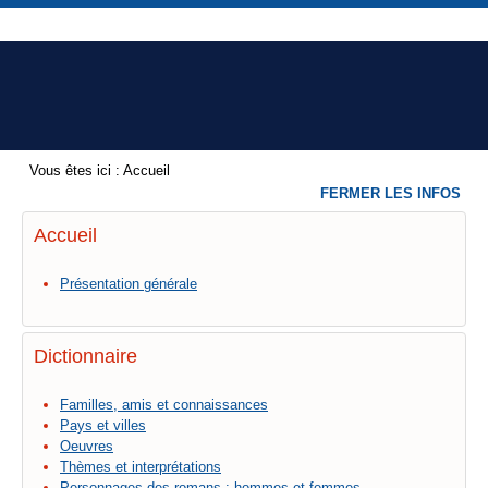
Vous êtes ici :
Accueil
FERMER LES INFOS
Accueil
Présentation générale
Dictionnaire
Familles, amis et connaissances
Pays et villes
Oeuvres
Thèmes et interprétations
Personnages des romans : hommes et femmes