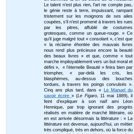
Le talent n’est plus rien, l’art ne compte pas,
le génie reste à terre, impuissant, rampant
tristement sur les moignons de ses ailes
coupées, s’il n’est promené à travers les rues
par les pitres, affublé de costumes
grotesques, comme un queue-rouge. » Ce
qu’il juge malgré tout « consolant », c’est que
« la réclame éhontée des mauvais livres
nous rend plus précieuse encore la beauté
des beaux livres » et que, comme « tout
marche impitoyablement vers un but moral et
défini », « l’éternelle Beauté » finira bien par
triompher, « par-delà les cris, les
blasphèmes, au-dessus des bouches
tordues, à travers les poings convulsés ».
Cinq ans plus tard, dans «
Le Manuel du
savoir écrire
» (
Le Figaro
, 11 mai 1889), il
feint d’expliquer à son naïf ami Léon
Hennique, par trop ignorant des progrès
réalisés en matière de marché littéraire, où
en est arrivée désormais la littérature : « La
littérature est devenue, aujourd’hui, un métier
très compliqué, très en dehors, où la force du