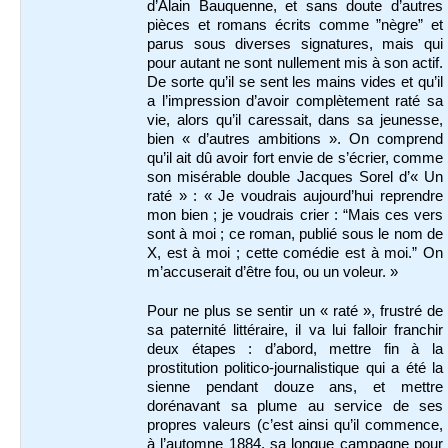
d’Alain Bauquenne, et sans doute d’autres
pièces et romans écrits comme ”nègre” et
parus sous diverses signatures, mais qui
pour autant ne sont nullement mis à son actif.
De sorte qu’il se sent les mains vides et qu’il
a l’impression d’avoir complètement raté sa
vie, alors qu’il caressait, dans sa jeunesse,
bien « d’autres ambitions ». On comprend
qu’il ait dû avoir fort envie de s’écrier, comme
son misérable double Jacques Sorel d’« Un
raté » : « Je voudrais aujourd’hui reprendre
mon bien ; je voudrais crier : “Mais ces vers
sont à moi ; ce roman, publié sous le nom de
X, est à moi ; cette comédie est à moi.” On
m’accuserait d’être fou, ou un voleur. »
Pour ne plus se sentir un « raté », frustré de
sa paternité littéraire, il va lui falloir franchir
deux étapes : d’abord, mettre fin à la
prostitution politico-journalistique qui a été la
sienne pendant douze ans, et mettre
dorénavant sa plume au service de ses
propres valeurs (c’est ainsi qu’il commence,
à l’automne 1884, sa longue campagne pour