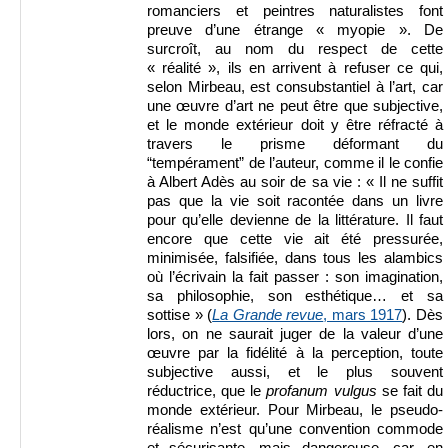
romanciers et peintres naturalistes font
preuve d’une étrange « myopie ». De
surcroît, au nom du respect de cette
« réalité », ils en arrivent à refuser ce qui,
selon Mirbeau, est consubstantiel à l’art, car
une œuvre d’art ne peut être que subjective,
et le monde extérieur doit y être réfracté à
travers le prisme déformant du
“tempérament” de l’auteur, comme il le confie
à Albert Adès au soir de sa vie : « Il ne suffit
pas que la vie soit racontée dans un livre
pour qu’elle devienne de la littérature. Il faut
encore que cette vie ait été pressurée,
minimisée, falsifiée, dans tous les alambics
où l’écrivain la fait passer : son imagination,
sa philosophie, son esthétique… et sa
sottise » (
La Grande revue
, mars 1917
). Dès
lors, on ne saurait juger de la valeur d’une
œuvre par la fidélité à la perception, toute
subjective aussi, et le plus souvent
réductrice, que le
profanum vulgus
se fait du
monde extérieur. Pour Mirbeau, le pseudo-
réalisme n’est qu’une convention commode
et sécurisante, mais dangereuse, car, en